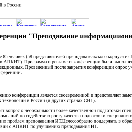
й в России
еренции "Преподавание информациионны
 85 человек (58 представителей преподавательского корпуса из 
в АПКИТ). Программа и регламент конференции были выполнен
секционных. Проведенный после закрытия конференции опрос уч
нференции.
ию конференции является своевременной и представляет замет
технологий в России (и других странах СНГ).
ят вопрос о необходимости более качественной подготовки сп
омпаний по содействию росту качества подготовки специалисто
нию проблем преподавания ИТ.Целесообразно поддержать в обра
твий с АПКИТ по улучшению преподавания ИТ.