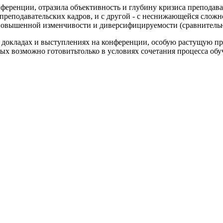
нференции, отразила объективность и глубину кризиса преподава
реподавательских кадров, и с другой - с неснижающейся сложн
вышенной изменчивости и диверсифицируемости (сравнительно
 докладах и выступлениях на конференции, особую растущую пр
рых возможно готовитьтолько в условиях сочетания процесса обу