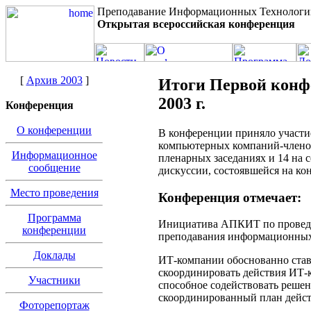
Преподавание Информационных Технологи
Открытая всероссийская конференция
[
Архив 2003
]
Итоги Первой конф
2003 г.
Конференция
О конференции
В конференции приняло участие
компьютерных компаний-члено
Информационное
пленарных заседаниях и 14 на 
сообщение
дискуссии, состоявшейся на ко
Место проведения
Конференция отмечает:
Программа
Инициатива АПКИТ по проведен
конференции
преподавания информационных 
Доклады
ИТ-компании обоснованно став
скоординировать действия ИТ-к
Участники
способное содействовать реше
скоординированный план дейс
Фоторепортаж