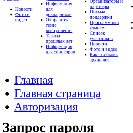
Организаторы и
Информация
партнеры
Новости
для
Письма
Фото и
докладчиков
поддержки
видео
Отправить
Программный
тезис
комитет
выступления
Список
Тезисы
участников
прошлых лет
Новости
Информация
Фото и видео
для спонсоров
Как это было:
архив лет
Главная
Главная страница
Авторизация
Запрос пароля