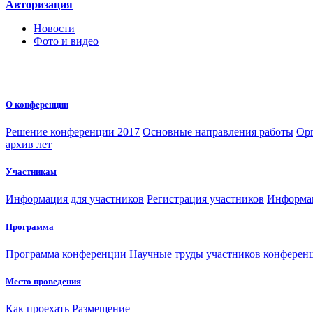
Авторизация
Новости
Фото и видео
О конференции
Решение конференции 2017
Основные направления работы
Орг
архив лет
Участникам
Информация для участников
Регистрация участников
Информац
Программа
Программа конференции
Научные труды участников конферен
Место проведения
Как проехать
Размещение