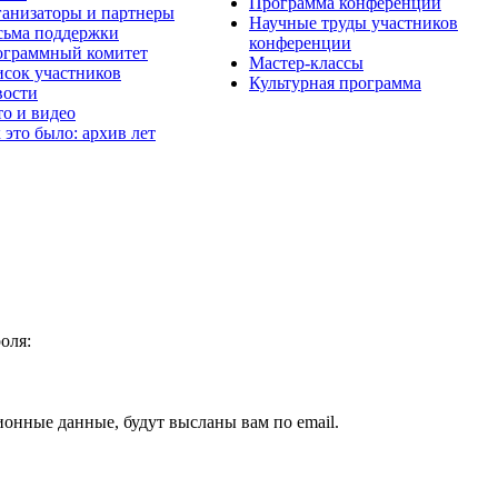
Программа конференции
анизаторы и партнеры
Научные труды участников
ьма поддержки
конференции
граммный комитет
Мастер-классы
сок участников
Культурная программа
вости
о и видео
 это было: архив лет
оля:
ионные данные, будут высланы вам по email.