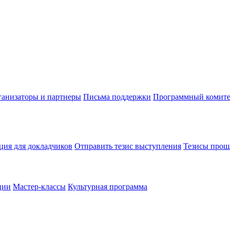
анизаторы и партнеры
Письма поддержки
Программный комите
ия для докладчиков
Отправить тезис выступления
Тезисы прош
ции
Мастер-классы
Культурная программа