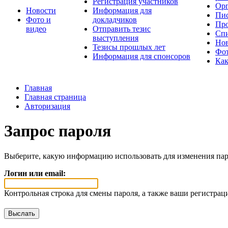
Регистрация участников
Орг
Новости
Информация для
Пис
Фото и
докладчиков
Про
видео
Отправить тезис
Спи
выступления
Но
Тезисы прошлых лет
Фот
Информация для спонсоров
Как
Главная
Главная страница
Авторизация
Запрос пароля
Выберите, какую информацию использовать для изменения пар
Логин или email:
Контрольная строка для смены пароля, а также ваши регистрац