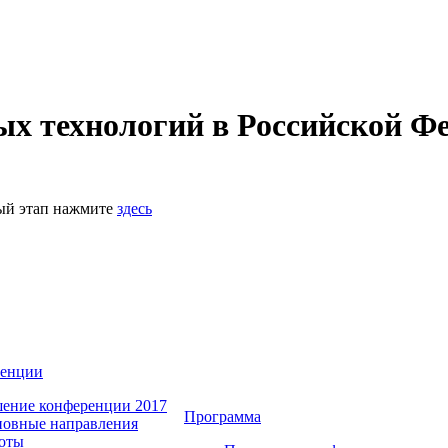
 технологий в Российской Фе
ный этап нажмите
здесь
ренции
ение конференции 2017
Программа
овные направления
оты