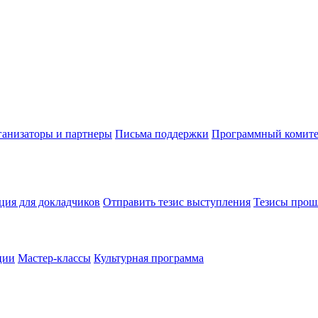
анизаторы и партнеры
Письма поддержки
Программный комите
ия для докладчиков
Отправить тезис выступления
Тезисы прош
ции
Мастер-классы
Культурная программа