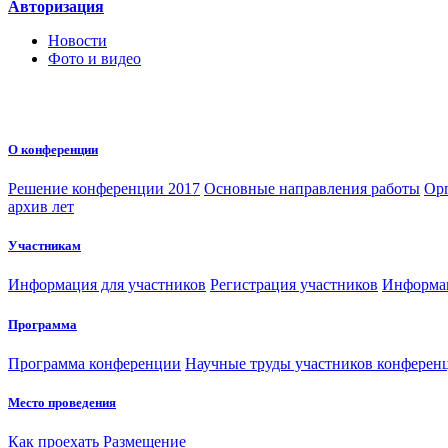
Авторизация
Новости
Фото и видео
О конференции
Решение конференции 2017
Основные направления работы
Орг
архив лет
Участникам
Информация для участников
Регистрация участников
Информац
Программа
Программа конференции
Научные труды участников конферен
Место проведения
Как проехать
Размещение