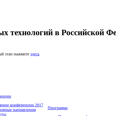
 технологий в Российской Фе
ный этап нажмите
здесь
ренции
ение конференции 2017
Программа
овные направления
оты