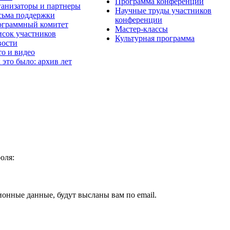
Программа конференции
анизаторы и партнеры
Научные труды участников
ьма поддержки
конференции
граммный комитет
Мастер-классы
сок участников
Культурная программа
вости
о и видео
 это было: архив лет
оля:
ионные данные, будут высланы вам по email.