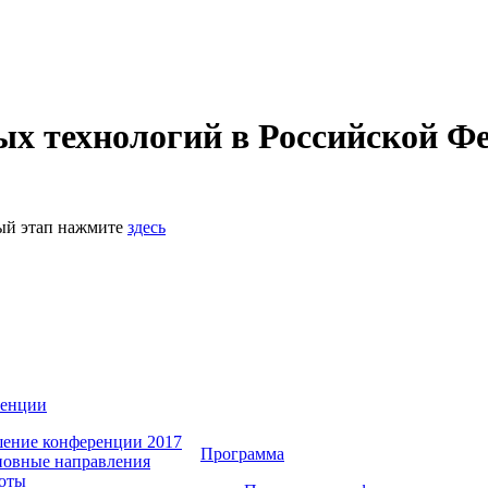
 технологий в Российской Фе
ный этап нажмите
здесь
ренции
ение конференции 2017
Программа
овные направления
оты