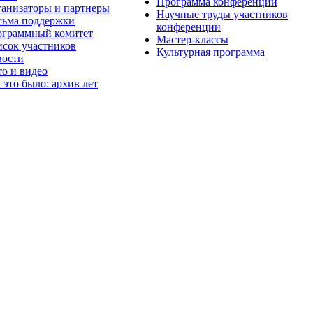
Программа конференции
анизаторы и партнеры
Научные труды участников
ьма поддержки
конференции
граммный комитет
Мастер-классы
сок участников
Культурная программа
вости
о и видео
 это было: архив лет