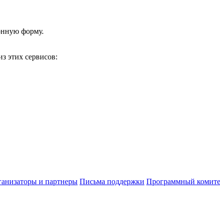
онную форму.
з этих сервисов:
анизаторы и партнеры
Письма поддержки
Программный комите