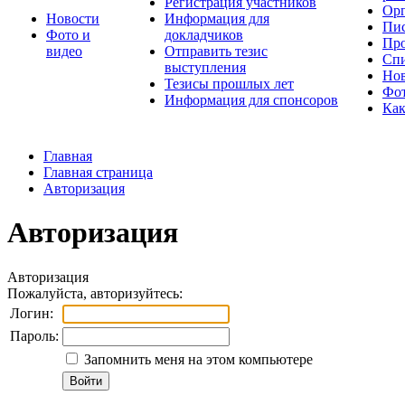
Регистрация участников
Орг
Новости
Информация для
Пис
Фото и
докладчиков
Про
видео
Отправить тезис
Спи
выступления
Но
Тезисы прошлых лет
Фот
Информация для спонсоров
Как
Главная
Главная страница
Авторизация
Авторизация
Авторизация
Пожалуйста, авторизуйтесь:
Логин:
Пароль:
Запомнить меня на этом компьютере