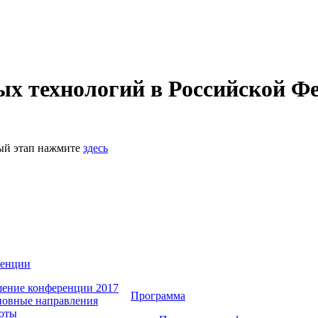
 технологий в Российской Фе
ный этап нажмите
здесь
ренции
ение конференции 2017
Программа
овные направления
оты