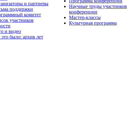
Программа конференции
анизаторы и партнеры
Научные труды участников
ьма поддержки
конференции
граммный комитет
Мастер-классы
сок участников
Культурная программа
вости
о и видео
 это было: архив лет