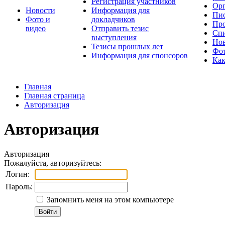
Регистрация участников
Орг
Новости
Информация для
Пис
Фото и
докладчиков
Про
видео
Отправить тезис
Спи
выступления
Но
Тезисы прошлых лет
Фот
Информация для спонсоров
Как
Главная
Главная страница
Авторизация
Авторизация
Авторизация
Пожалуйста, авторизуйтесь:
Логин:
Пароль:
Запомнить меня на этом компьютере