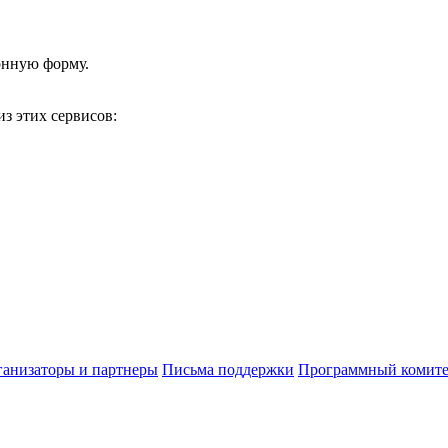
онную форму.
з этих сервисов:
анизаторы и партнеры
Письма поддержки
Программный комите