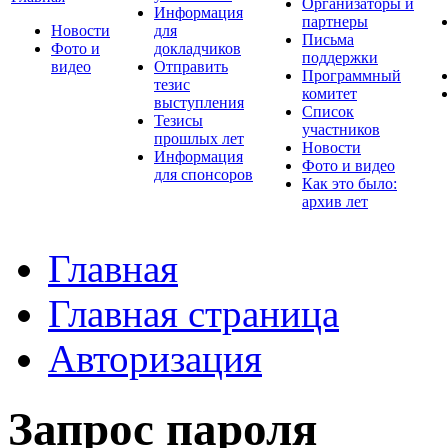
Организаторы и
Информация
партнеры
Новости
для
Письма
Фото и
докладчиков
поддержки
видео
Отправить
Программный
тезис
комитет
выступления
Список
Тезисы
участников
прошлых лет
Новости
Информация
Фото и видео
для спонсоров
Как это было:
архив лет
Главная
Главная страница
Авторизация
Запрос пароля