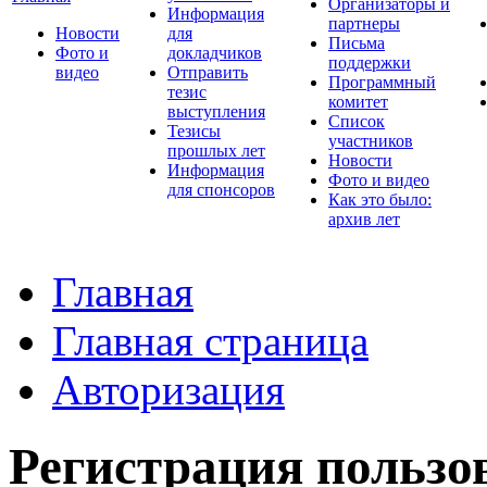
Организаторы и
Информация
партнеры
Новости
для
Письма
Фото и
докладчиков
поддержки
видео
Отправить
Программный
тезис
комитет
выступления
Список
Тезисы
участников
прошлых лет
Новости
Информация
Фото и видео
для спонсоров
Как это было:
архив лет
Главная
Главная страница
Авторизация
Регистрация пользо