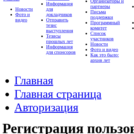
Организаторы и
Информация
партнеры
Новости
для
Письма
Фото и
докладчиков
поддержки
видео
Отправить
Программный
тезис
комитет
выступления
Список
Тезисы
участников
прошлых лет
Новости
Информация
Фото и видео
для спонсоров
Как это было:
архив лет
Главная
Главная страница
Авторизация
Регистрация пользо