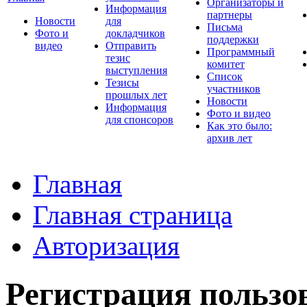
Организаторы и
Информация
партнеры
Новости
для
Письма
Фото и
докладчиков
поддержки
видео
Отправить
Программный
тезис
комитет
выступления
Список
Тезисы
участников
прошлых лет
Новости
Информация
Фото и видео
для спонсоров
Как это было:
архив лет
Главная
Главная страница
Авторизация
Регистрация пользо