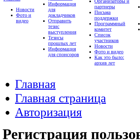
Организаторы и
Информация
партнеры
Новости
для
Письма
Фото и
докладчиков
поддержки
видео
Отправить
Программный
тезис
комитет
выступления
Список
Тезисы
участников
прошлых лет
Новости
Информация
Фото и видео
для спонсоров
Как это было:
архив лет
Главная
Главная страница
Авторизация
Регистрация пользо