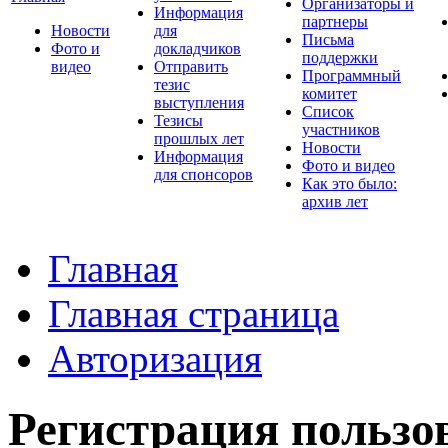
Организаторы и
Информация
партнеры
Новости
для
Письма
Фото и
докладчиков
поддержки
видео
Отправить
Программный
тезис
комитет
выступления
Список
Тезисы
участников
прошлых лет
Новости
Информация
Фото и видео
для спонсоров
Как это было:
архив лет
Главная
Главная страница
Авторизация
Регистрация пользо