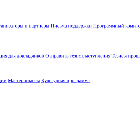
анизаторы и партнеры
Письма поддержки
Программный комите
ия для докладчиков
Отправить тезис выступления
Тезисы прош
ции
Мастер-классы
Культурная программа