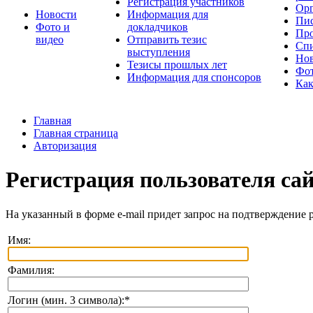
Регистрация участников
Орг
Новости
Информация для
Пис
Фото и
докладчиков
Про
видео
Отправить тезис
Спи
выступления
Но
Тезисы прошлых лет
Фот
Информация для спонсоров
Как
Главная
Главная страница
Авторизация
Регистрация пользователя са
На указанный в форме e-mail придет запрос на подтверждение 
Имя:
Фамилия:
Логин (мин. 3 символа):
*