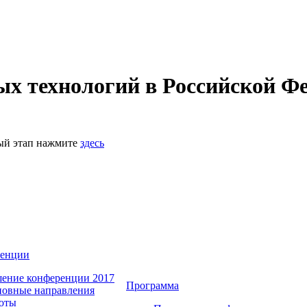
 технологий в Российской Фе
ный этап нажмите
здесь
ренции
ение конференции 2017
Программа
овные направления
оты