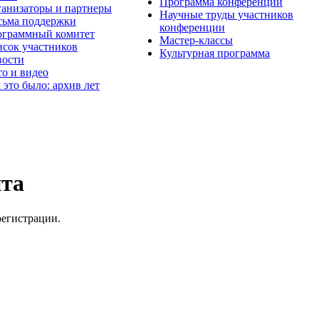
Программа конференции
анизаторы и партнеры
Научные труды участников
ьма поддержки
конференции
граммный комитет
Мастер-классы
сок участников
Культурная программа
вости
о и видео
 это было: архив лет
йта
регистрации.