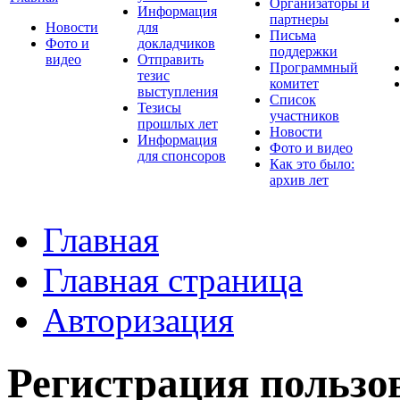
Организаторы и
Информация
партнеры
Новости
для
Письма
Фото и
докладчиков
поддержки
видео
Отправить
Программный
тезис
комитет
выступления
Список
Тезисы
участников
прошлых лет
Новости
Информация
Фото и видео
для спонсоров
Как это было:
архив лет
Главная
Главная страница
Авторизация
Регистрация пользо