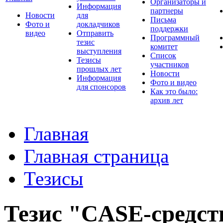
Организаторы и
Информация
партнеры
Новости
для
Письма
Фото и
докладчиков
поддержки
видео
Отправить
Программный
тезис
комитет
выступления
Список
Тезисы
участников
прошлых лет
Новости
Информация
Фото и видео
для спонсоров
Как это было:
архив лет
Главная
Главная страница
Тезисы
Тезис "CASE-средст