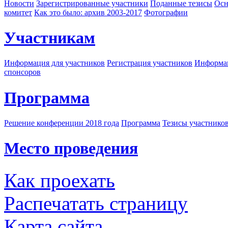
Новости
Зарегистрированные участники
Поданные тезисы
Осн
комитет
Как это было: архив 2003-2017
Фотографии
Участникам
Информация для участников
Регистрация участников
Информац
спонсоров
Программа
Решение конференции 2018 года
Программа
Тезисы участнико
Место проведения
Как проехать
Распечатать страницу
Карта сайта