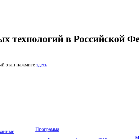
 технологий в Российской Фе
ный этап нажмите
здесь
Программа
ванные
М