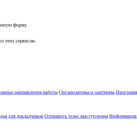
онную форму.
з этих сервисов:
овные направления работы
Организаторы и партнеры
Программ
ия для докладчиков
Отправить тезис выступления
Информация 