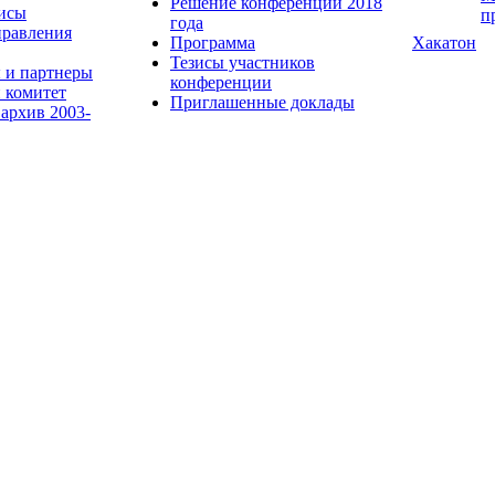
Решение конференции 2018
исы
п
года
равления
Программа
Хакатон
Тезисы участников
 и партнеры
конференции
 комитет
Приглашенные доклады
 архив 2003-