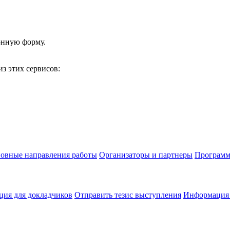
онную форму.
з этих сервисов:
овные направления работы
Организаторы и партнеры
Программ
ия для докладчиков
Отправить тезис выступления
Информация 