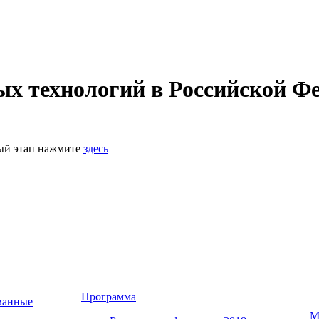
 технологий в Российской Фе
ный этап нажмите
здесь
Программа
ванные
М