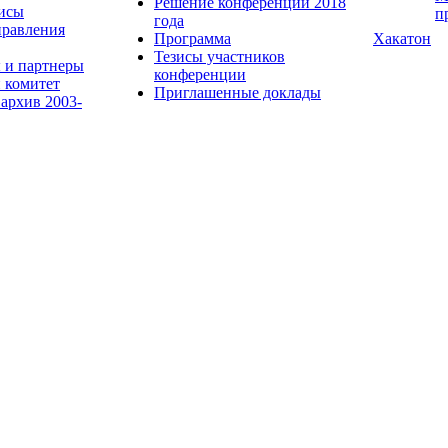
Решение конференции 2018
исы
п
года
равления
Программа
Хакатон
Тезисы участников
 и партнеры
конференции
 комитет
Приглашенные доклады
 архив 2003-