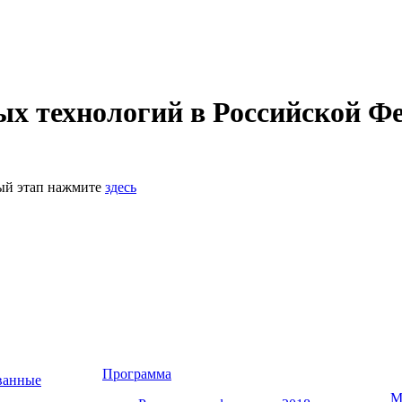
 технологий в Российской Фе
ный этап нажмите
здесь
Программа
ванные
М