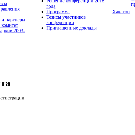
Решение конференции 2018
исы
п
года
равления
Программа
Хакатон
Тезисы участников
 и партнеры
конференции
 комитет
Приглашенные доклады
 архив 2003-
йта
регистрации.