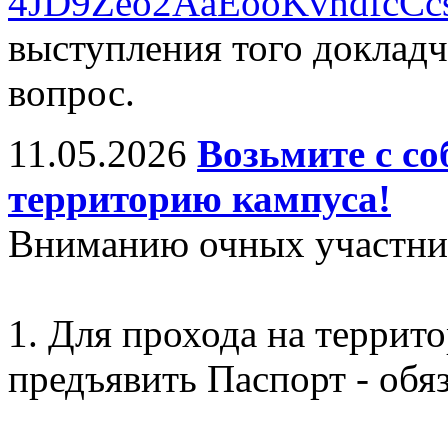
4JD9Zeo2AaEooKvhdfcCc
выступления того докладч
вопрос.
11.05.2026
Возьмите с со
территорию кампуса!
Вниманию очных участни
1. Для прохода на террит
предъявить Паспорт - обяз