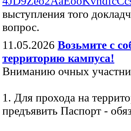
4JD9Zeo2AaEooKvhdfcCc
выступления того докладч
вопрос.
11.05.2026
Возьмите с со
территорию кампуса!
Вниманию очных участни
1. Для прохода на террит
предъявить Паспорт - обяз