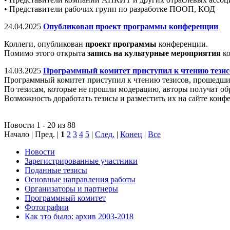
• Представители рабочих групп по разработке ПООП, КОД
24.04.2025
Опубликован проект программы конференции
Коллеги, опубликован
проект программы
конференции.
Помимо этого открыта
запись на культурные мероприятия
ко
14.03.2025
Программный комитет приступил к чтению тезис
Программный комитет приступил к чтению тезисов, прошедшие 
По тезисам, которые не прошли модерацию, авторы получат обр
Возможность доработать тезисы и разместить их на сайте конф
Новости 1 - 20 из 88
Начало | Пред. |
1
2
3
4
5
|
След.
|
Конец
|
Все
Новости
Зарегистрированные участники
Поданные тезисы
Основные направления работы
Организаторы и партнеры
Программный комитет
Фотографии
Как это было: архив 2003-2018