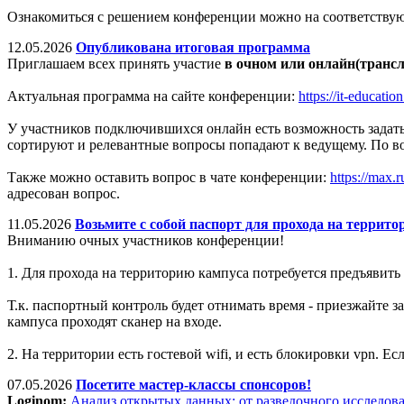
Ознакомиться с решением конференции можно на соответству
12.05.2026
Опубликована итоговая программа
Приглашаем всех принять участие
в очном или онлайн(транс
Актуальная программа на сайте конференции:
https://it-educati
У участников подключившихся онлайн есть возможность задать 
сортируют и релевантные вопросы попадают к ведущему. По в
Также можно оставить вопрос в чате конференции:
https://ma
адресован вопрос.
11.05.2026
Возьмите с собой паспорт для прохода на террито
Вниманию очных участников конференции!
1. Для прохода на территорию кампуса потребуется предъявить 
Т.к. паспортный контроль будет отнимать время - приезжайте
кампуса проходят сканер на входе.
2. На территории есть гостевой wifi, и есть блокировки vpn. Ес
07.05.2026
Посетите мастер-классы спонсоров!
Loginom:
Анализ открытых данных: от разведочного исследов