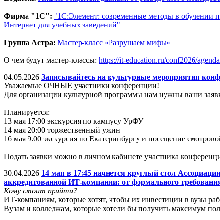
Фирма "1С":
"1С:Элемент: современные методы в обучении
Интернет для учебных заведений"
Группа Астра:
Мастер-класс «Разрушаем мифы»
О чем будут мастер-классы:
https://it-education.ru/conf2026/agend
04.05.2026
Записывайтесь на культурные мероприятия конф
Уважаемые ОЧНЫЕ участники конференции!
Для организации культурной программы нам нужны ваши заявк
Планируется:
13 мая 17:00 экскурсия по кампусу УрФУ
14 мая 20:00 торжественный ужин
16 мая 9:00 экскурсия по Екатеринбургу и посещение смотров
Подать заявки можно в личном кабинете участника конференц
30.04.2026
14 мая в 17:45 начнется круглый стол Ассоциа
аккредитованной ИТ-компании: от формального требования
Кому стоит прийти?
ИТ-компаниям, которые хотят, чтобы их инвестиции в вузы раб
Вузам и колледжам, которые хотели бы получить максимум по