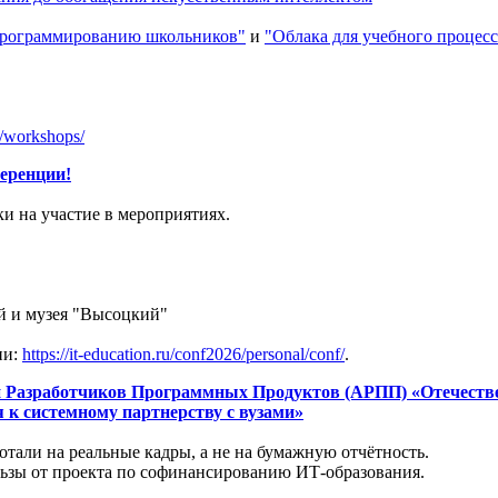
 программированию школьников"
и
"Облака для учебного процесс
a/workshops/
еренции!
и на участие в мероприятиях.
ой и музея "Высоцкий"
ии:
https://it-education.ru/conf2026/personal/conf/
.
ции Разработчиков Программных Продуктов (АРПП) «Отечест
 к системному партнерству с вузами»
отали на реальные кадры, а не на бумажную отчётность.
льзы от проекта по софинансированию ИТ-образования.