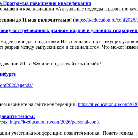
на Программа повышения квалификации
повышения квалификации «Актуальные подходы к развитию каче
ренции до 11 мая включительно!
(
https://it-education.ru/conf2026/
вку востребованных рынком кадров в условиях сокращения 
аимодействие для подготовки ИТ специалистов в текущих услови
ют разрыв между выпускником и специалистом, Что может изме
одавание ИТ в РФ» или подключайтесь онлайн!
инбурге
/conf2026/agenda/
ом кабинете на сайте конференции:
https://it-education.ru/conf202
давайте тезисы!
теля:
https://it-education.ru/conf2026/personal/conf/
.
трации участника конференции появится кнопка "Подать тезисы".