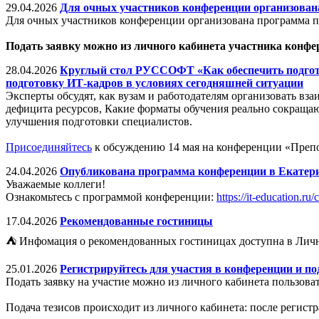
29.04.2026
Для очных участников конференции организова
Для очных участников конференции организована программа 
Подать заявку можно из личного кабинета участника конфе
28.04.2026
Круглый стол РУССОФТ «Как обеспечить подгото
подготовку ИТ-кадров в условиях сегодняшней ситуации
Эксперты обсудят, как вузам и работодателям организовать вз
дефицита ресурсов, Какие форматы обучения реально сокраща
улучшения подготовки специалистов.
Присоединяйтесь
к обсуждению 14 мая на конференции «Преп
24.04.2026
Опубликована программа конференции в Екатер
Уважаемые коллеги!
Ознакомьтесь с программой конференции:
https://it-education.ru
17.04.2026
Рекомендованные гостиницы
⛺ Инфомация о рекомендованных гостиницах доступна в Личн
25.01.2026
Регистрируйтесь для участия в конференции и по
Подать заявку на участие можно из личного кабинета пользова
Подача тезисов происходит из личного кабинета: после регис