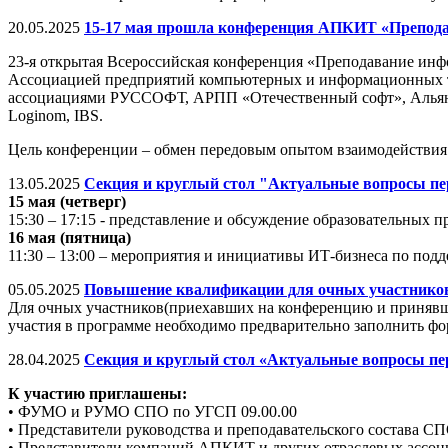
20.05.2025
15-17 мая прошла конференция АПКИТ «Препод
23-я открытая Всероссийская конференция «Преподавание инфо
Ассоциацией предприятий компьютерных и информационных те
ассоциациями РУССОФТ, АРПП «Отечественный софт», Альянс R
Loginom, IBS.
Цель конференции – обмен передовым опытом взаимодействия 
13.05.2025
Секция и круглый стол "Актуальные вопросы пер
15 мая (четверг)
15:30 – 17:15 - представление и обсуждение образовательны
16 мая (пятница)
11:30 – 13:00 – мероприятия и инициативы ИТ-бизнеса по под
05.05.2025
Повышение квалификации для очных участников
Для очных участников(приехавших на конференцию и принявши
участия в программе необходимо предварительно заполнить фо
28.04.2025
Секция и круглый стол «Актуальные вопросы пе
К участию приглашены:
• ФУМО и РУМО СПО по УГСП 09.00.00
• Представители руководства и преподавательского состава С
• Представители компаний АПКИТ и других отраслевых ассоци