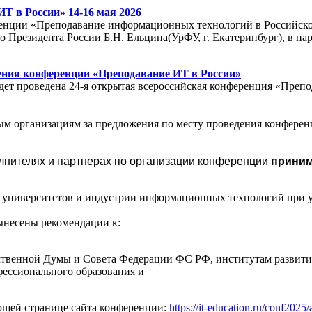
Т в России» 14-16 мая 2026
ренции «Преподавание информационных технологий в Российско
 Президента России Б.Н. Ельцина(УрФУ, г. Екатеринбург), в 
ения конференции «Преподавание ИТ в России»
удет проведена 24-я открытая всероссийская конференция «Пре
 организациям за предложения по месту проведения конференц
олнителях и партнерах по организации конференции
принима
университетов и индустрии информационных технологий при уч
ынесены рекомендации к:
твенной Думы и Совета Федерации ФС РФ, институтам развити
фессионального образования и
ющей странице сайта конференции:
https://it-education.ru/conf2025