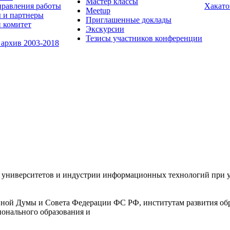
Мастер классы
равления работы
Хакато
Meetup
 и партнеры
Приглашенные доклады
 комитет
Экскурсии
Тезисы участников конференции
 архив 2003-2018
университетов и индустрии информационных технологий при уч
ной Думы и Совета Федерации ФС РФ, институтам развития обр
ионального образования и