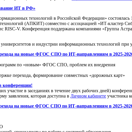
авание ИТ в РФ»
рмационных технологий в Российской Федерации» состоялась 15
хнологий (АПКИТ) совместно с ассоциацией «ИТ-кластер Сибир
ISC-V. Конференция поддержана компаниями «Группа Астра», «
университетов и индустрии информационных технологий при уч
ехода на новые ФГОС СПО по ИТ-направлениям в 2025-2026 г
х программ по «новым» ФГОС СПО, проблем их внедрения
держке перехода, формирование совместных «дорожных карт»
 конференции!
х участие в заседаниях в течение двух рабочих дней) конфер
рму заявления, которая доступна в
Личном кабинете
участника к
рехода на новые ФГОС СПО по ИТ-направлениям в 2025-2026
ПО
аций, специалисты по работе с системой образования