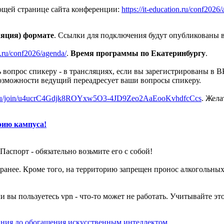
ющей странице сайта конференции:
https://it-education.ru/conf202
ляция) формате
. Ссылки для подключения будут опубликованы 
on.ru/conf2026/agenda/
.
Время программы по Екатеринбургу
.
вопрос спикеру - в трансляциях, если вы зарегистрированы в В
озможности ведущий переадресует ваши вопросы спикеру.
x.ru/join/u4ucrC4Gdjk8ROYxw5O3-4JD9Zeo2AaEooKvhdfcCcs
. Жела
рию кампуса!
Паспорт - обязательно возьмите его с собой!
 заранее. Кроме того, на территорию запрещен пронос алкоголь
ли вы пользуетесь vpn - что-то может не работать. Учитывайте эт
ания до обогащения искусственным интеллектом