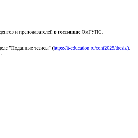
дентов и преподавателей
в гостинице
ОмГУПС.
деле "Поданные тезисы" (
https://it-education.ru/conf2025/thesis/)
.
.