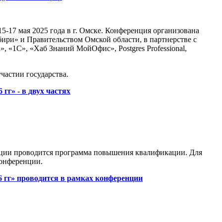
-17 мая 2025 года в г. Омске. Конференция организована
и» и Правительством Омской области, в партнерстве с
1С», «Хаб Знаний МойОфис», Postgres Professional,
астии государства.
г» - в двух частях
енции проводится программа повышения квалификации. Для
онференции.
 гг» проводится в рамках конференции