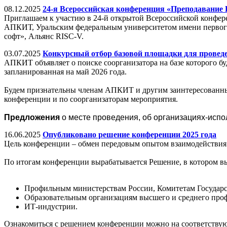
08.12.2025
24-я Всероссийская конференция «Преподавание И
Приглашаем к участию в 24-й открытой Всероссийской конфе
АПКИТ, Уральским федеральным университетом имени первого
софт», Альянс RISC-V.
03.07.2025
Конкурсный отбор базовой площадки для провед
АПКИТ объявляет о поиске соорганизатора на базе которого б
запланированная на май 2026 года.
Будем признательны членам АПКИТ и другим заинтересованным
конференции и по соорганизаторам мероприятия.
Предложения
о месте проведения, об организациях-исп
16.06.2025
Опубликовано решение конференции 2025 года
Цель конференции – обмен передовым опытом взаимодействия 
По итогам конференции вырабатывается Решение, в котором в
Профильным министерствам России, Комитетам Государс
Образовательным организациям высшего и среднего про
ИТ-индустрии.
Ознакомиться с решением конференции можно на соответству