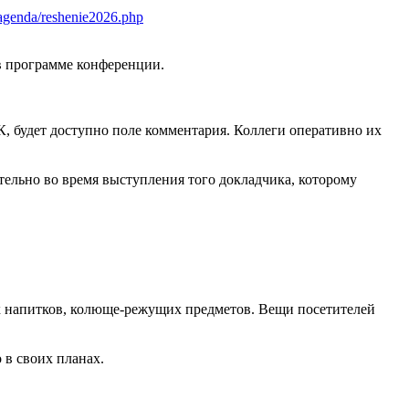
6/agenda/reshenie2026.php
в программе конференции.
К, будет доступно поле комментария. Коллеги оперативно их
тельно во время выступления того докладчика, которому
ных напитков, колюще-режущих предметов. Вещи посетителей
о в своих планах.