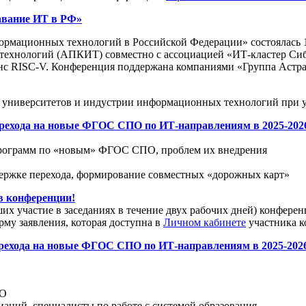
авание ИТ в РФ»
рмационных технологий в Российской Федерации» состоялась 15
хнологий (АПКИТ) совместно с ассоциацией «ИТ-кластер Сибир
ISC-V. Конференция поддержана компаниями «Группа Астра», «
университетов и индустрии информационных технологий при уч
ехода на новые ФГОС СПО по ИТ-направлениям в 2025-2026 г
х программ по «новым» ФГОС СПО, проблем их внедрения
держке перехода, формирование совместных «дорожных карт»
 конференции!
х участие в заседаниях в течение двух рабочих дней) конфер
рму заявления, которая доступна в
Личном кабинете
участника к
рехода на новые ФГОС СПО по ИТ-направлениям в 2025-2026
ПО
аций, специалисты по работе с системой образования