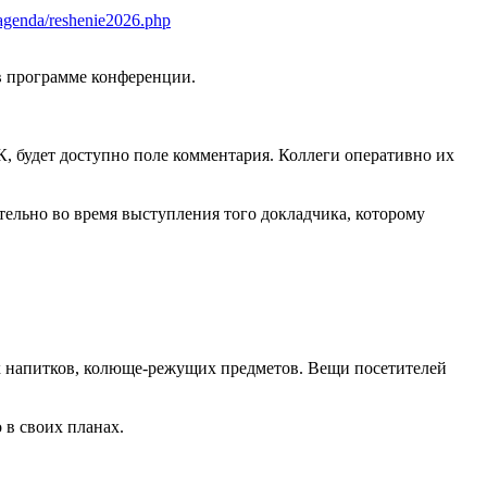
6/agenda/reshenie2026.php
в программе конференции.
К, будет доступно поле комментария. Коллеги оперативно их
тельно во время выступления того докладчика, которому
ных напитков, колюще-режущих предметов. Вещи посетителей
о в своих планах.