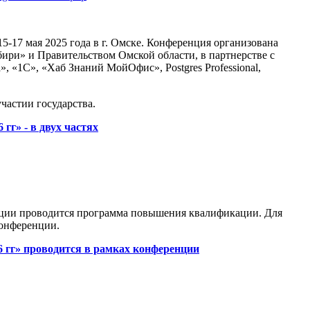
-17 мая 2025 года в г. Омске. Конференция организована
и» и Правительством Омской области, в партнерстве с
1С», «Хаб Знаний МойОфис», Postgres Professional,
астии государства.
г» - в двух частях
енции проводится программа повышения квалификации. Для
онференции.
 гг» проводится в рамках конференции