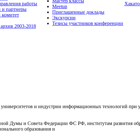
Мастер классы
равления работы
Хакато
Meetup
 и партнеры
Приглашенные доклады
 комитет
Экскурсии
Тезисы участников конференции
 архив 2003-2018
университетов и индустрии информационных технологий при уч
ной Думы и Совета Федерации ФС РФ, институтам развития обр
ионального образования и