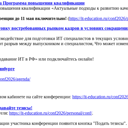
на Программа повышения квалификации
повышения квалификации «Актуальные подходы к развитию каче
ренции до 11 мая включительно!
(
https://it-education.ru/conf2026/
вку востребованных рынком кадров в условиях сокращения 
аимодействие для подготовки ИТ специалистов в текущих услови
ют разрыв между выпускником и специалистом, Что может изме
одавание ИТ в РФ» или подключайтесь онлайн!
инбурге
/conf2026/agenda/
ом кабинете на сайте конференции:
https://it-education.ru/conf202
давайте тезисы!
теля:
https://it-education.ru/conf2026/personal/conf/
.
трации участника конференции появится кнопка "Подать тезисы".