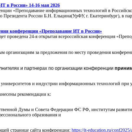
Т в России» 14-16 мая 2026
ренции «Преподавание информационных технологий в Российско
 Президента России Б.Н. Ельцина(УрФУ, г. Екатеринбург), в 
ения конференции «Преподавание ИТ в России»
удет проведена 24-я открытая всероссийская конференция «Пре
 организациям за предложения по месту проведения конференц
олнителях и партнерах по организации конференции
принима
университетов и индустрии информационных технологий при уч
ынесены рекомендации к:
твенной Думы и Совета Федерации ФС РФ, институтам развити
фессионального образования и
ющей странице сайта конференции:
https://it-education.ru/conf2025