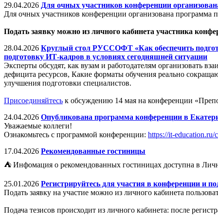
29.04.2026
Для очных участников конференции организова
Для очных участников конференции организована программа 
Подать заявку можно из личного кабинета участника конфе
28.04.2026
Круглый стол РУССОФТ «Как обеспечить подгото
подготовку ИТ-кадров в условиях сегодняшней ситуации
Эксперты обсудят, как вузам и работодателям организовать вз
дефицита ресурсов, Какие форматы обучения реально сокраща
улучшения подготовки специалистов.
Присоединяйтесь
к обсуждению 14 мая на конференции «Преп
24.04.2026
Опубликована программа конференции в Екатер
Уважаемые коллеги!
Ознакомьтесь с программой конференции:
https://it-education.ru
17.04.2026
Рекомендованные гостиницы
⛺ Инфомация о рекомендованных гостиницах доступна в Личн
25.01.2026
Регистрируйтесь для участия в конференции и по
Подать заявку на участие можно из личного кабинета пользова
Подача тезисов происходит из личного кабинета: после регис