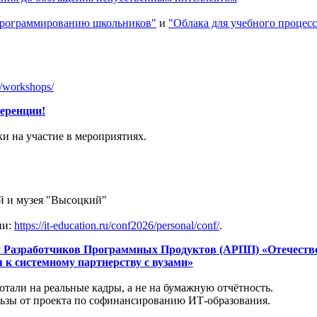
 программированию школьников"
и
"Облака для учебного процесс
a/workshops/
еренции!
и на участие в мероприятиях.
ой и музея "Высоцкий"
ии:
https://it-education.ru/conf2026/personal/conf/
.
ции Разработчиков Программных Продуктов (АРПП) «Отечест
 к системному партнерству с вузами»
отали на реальные кадры, а не на бумажную отчётность.
льзы от проекта по софинансированию ИТ-образования.