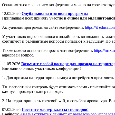
Ознакомиться с решением конференции можно на соответству
12.05.2026
Опубликована итоговая программа
Приглашаем всех принять участие
в очном или онлайн(транс
Актуальная программа на сайте конференции:
https://it-educati
У участников подключившихся онлайн есть возможность задать 
сортируют и релевантные вопросы попадают к ведущему. По в
Также можно оставить вопрос в чате конференции:
https://ma
адресован вопрос.
11.05.2026
Возьмите с собой паспорт для прохода на террито
Вниманию очных участников конференции!
1. Для прохода на территорию кампуса потребуется предъявить 
Т.к. паспортный контроль будет отнимать время - приезжайте
кампуса проходят сканер на входе.
2. На территории есть гостевой wifi, и есть блокировки vpn. Ес
07.05.2026
Посетите мастер-классы спонсоров!
Loginom:
Анализ открытых данных: от разведочного исследов