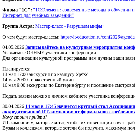
Фирма "1С":
"1С:Элемент: современные методы в обучении
Интернет для учебных заведений"
Группа Астра:
Мастер-класс «Разрушаем мифы»
О чем будут мастер-классы:
https://it-education.ru/conf2026/agend
04.05.2026
Записывайтесь на культурные мероприятия конф
Уважаемые ОЧНЫЕ участники конференции!
Для организации культурной программы нам нужны ваши заявк
Планируется:
13 мая 17:00 экскурсия по кампусу УрФУ
14 мая 20:00 торжественный ужин
16 мая 9:00 экскурсия по Екатеринбургу и посещение смотров
Подать заявки можно в личном кабинете участника конференц
30.04.2026
14 мая в 17:45 начнется круглый стол Ассоциа
аккредитованной ИТ-компании: от формального требования
Кому стоит прийти?
ИТ-компаниям, которые хотят, чтобы их инвестиции в вузы раб
Вузам и колледжам, которые хотели бы получить максимум по