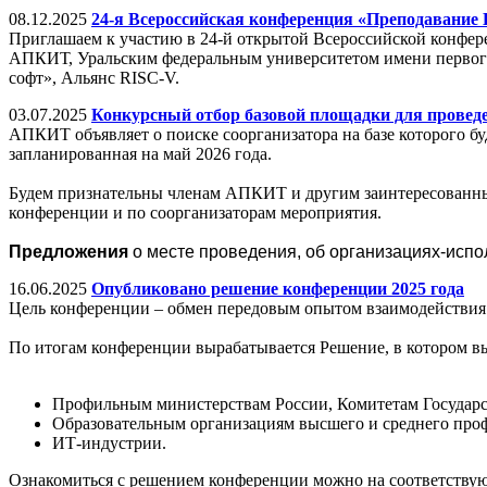
08.12.2025
24-я Всероссийская конференция «Преподавание И
Приглашаем к участию в 24-й открытой Всероссийской конфе
АПКИТ, Уральским федеральным университетом имени первого
софт», Альянс RISC-V.
03.07.2025
Конкурсный отбор базовой площадки для провед
АПКИТ объявляет о поиске соорганизатора на базе которого б
запланированная на май 2026 года.
Будем признательны членам АПКИТ и другим заинтересованным
конференции и по соорганизаторам мероприятия.
Предложения
о месте проведения, об организациях-исп
16.06.2025
Опубликовано решение конференции 2025 года
Цель конференции – обмен передовым опытом взаимодействия 
По итогам конференции вырабатывается Решение, в котором в
Профильным министерствам России, Комитетам Государс
Образовательным организациям высшего и среднего про
ИТ-индустрии.
Ознакомиться с решением конференции можно на соответству