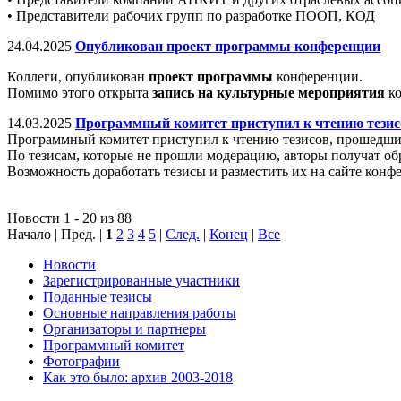
• Представители рабочих групп по разработке ПООП, КОД
24.04.2025
Опубликован проект программы конференции
Коллеги, опубликован
проект программы
конференции.
Помимо этого открыта
запись на культурные мероприятия
ко
14.03.2025
Программный комитет приступил к чтению тезис
Программный комитет приступил к чтению тезисов, прошедшие 
По тезисам, которые не прошли модерацию, авторы получат обр
Возможность доработать тезисы и разместить их на сайте конф
Новости 1 - 20 из 88
Начало | Пред. |
1
2
3
4
5
|
След.
|
Конец
|
Все
Новости
Зарегистрированные участники
Поданные тезисы
Основные направления работы
Организаторы и партнеры
Программный комитет
Фотографии
Как это было: архив 2003-2018