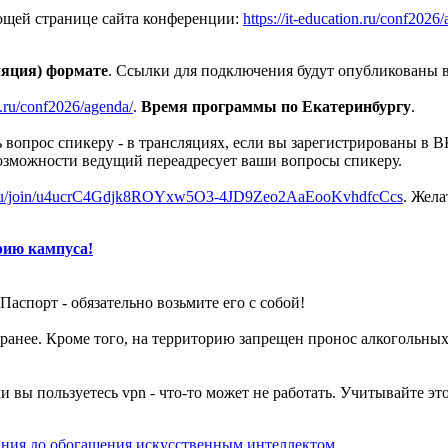
ющей странице сайта конференции:
https://it-education.ru/conf202
ляция) формате
. Ссылки для подключения будут опубликованы 
on.ru/conf2026/agenda/
.
Время программы по Екатеринбургу
.
вопрос спикеру - в трансляциях, если вы зарегистрированы в В
озможности ведущий переадресует ваши вопросы спикеру.
x.ru/join/u4ucrC4Gdjk8ROYxw5O3-4JD9Zeo2AaEooKvhdfcCcs
. Жела
рию кампуса!
Паспорт - обязательно возьмите его с собой!
 заранее. Кроме того, на территорию запрещен пронос алкоголь
ли вы пользуетесь vpn - что-то может не работать. Учитывайте эт
ания до обогащения искусственным интеллектом