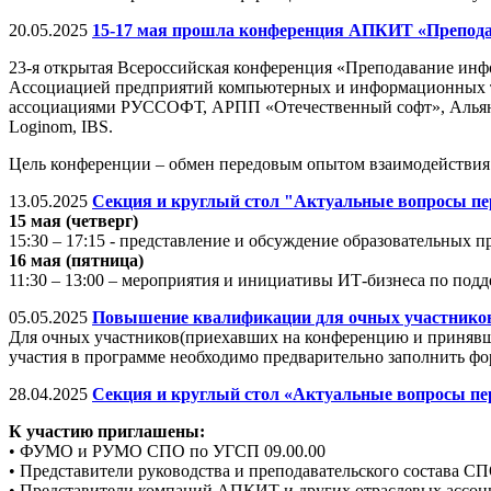
20.05.2025
15-17 мая прошла конференция АПКИТ «Препод
23-я открытая Всероссийская конференция «Преподавание инфо
Ассоциацией предприятий компьютерных и информационных те
ассоциациями РУССОФТ, АРПП «Отечественный софт», Альянс R
Loginom, IBS.
Цель конференции – обмен передовым опытом взаимодействия 
13.05.2025
Секция и круглый стол "Актуальные вопросы пер
15 мая (четверг)
15:30 – 17:15 - представление и обсуждение образовательны
16 мая (пятница)
11:30 – 13:00 – мероприятия и инициативы ИТ-бизнеса по под
05.05.2025
Повышение квалификации для очных участников
Для очных участников(приехавших на конференцию и принявши
участия в программе необходимо предварительно заполнить фо
28.04.2025
Секция и круглый стол «Актуальные вопросы пе
К участию приглашены:
• ФУМО и РУМО СПО по УГСП 09.00.00
• Представители руководства и преподавательского состава С
• Представители компаний АПКИТ и других отраслевых ассоци