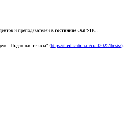
дентов и преподавателей
в гостинице
ОмГУПС.
деле "Поданные тезисы" (
https://it-education.ru/conf2025/thesis/)
.
.