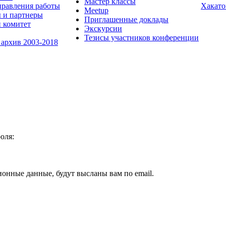
Мастер классы
равления работы
Хакато
Meetup
 и партнеры
Приглашенные доклады
 комитет
Экскурсии
Тезисы участников конференции
 архив 2003-2018
оля:
ионные данные, будут высланы вам по email.