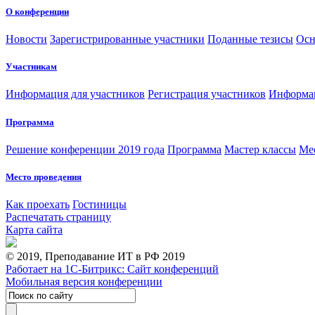
О конференции
Новости
Зарегистрированные участники
Поданные тезисы
Осн
Участникам
Информация для участников
Регистрация участников
Информац
Программа
Решение конференции 2019 года
Программа
Мастер классы
Me
Место проведения
Как проехать
Гостиницы
Распечатать страницу
Карта сайта
© 2019, Преподавание ИТ в РФ 2019
Работает на 1С-Битрикс: Сайт конференций
Мобильная версия конференции