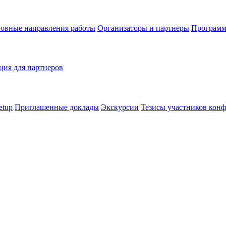
овные направления работы
Организаторы и партнеры
Программ
ия для партнеров
etup
Приглашенные доклады
Экскурсии
Тезисы участников кон