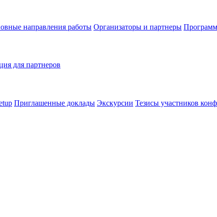
овные направления работы
Организаторы и партнеры
Программ
ия для партнеров
etup
Приглашенные доклады
Экскурсии
Тезисы участников кон