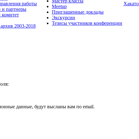
Мастер классы
равления работы
Хакато
Meetup
 и партнеры
Приглашенные доклады
 комитет
Экскурсии
Тезисы участников конференции
 архив 2003-2018
оля:
ионные данные, будут высланы вам по email.