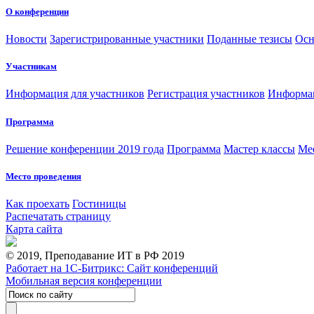
О конференции
Новости
Зарегистрированные участники
Поданные тезисы
Осн
Участникам
Информация для участников
Регистрация участников
Информац
Программа
Решение конференции 2019 года
Программа
Мастер классы
Me
Место проведения
Как проехать
Гостиницы
Распечатать страницу
Карта сайта
© 2019, Преподавание ИТ в РФ 2019
Работает на 1С-Битрикс: Сайт конференций
Мобильная версия конференции