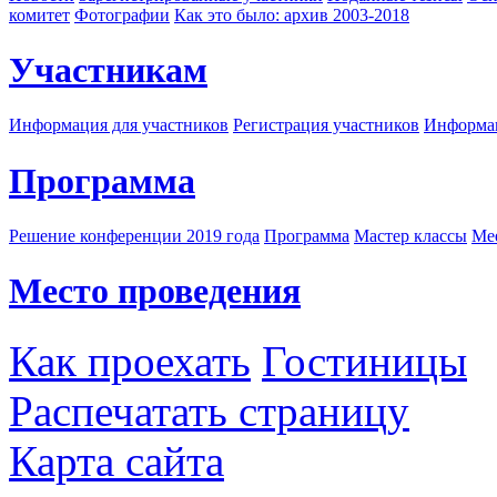
комитет
Фотографии
Как это было: архив 2003-2018
Участникам
Информация для участников
Регистрация участников
Информац
Программа
Решение конференции 2019 года
Программа
Мастер классы
Me
Место проведения
Как проехать
Гостиницы
Распечатать страницу
Карта сайта