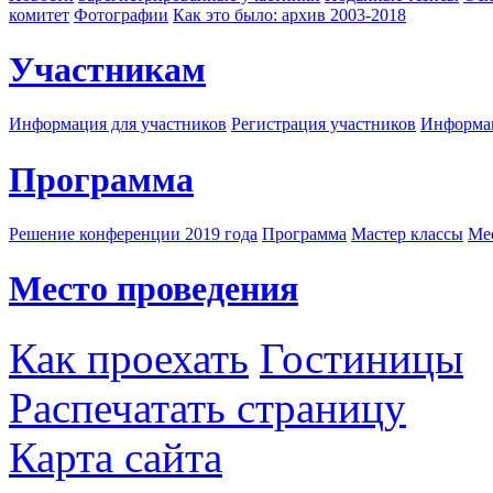
комитет
Фотографии
Как это было: архив 2003-2018
Участникам
Информация для участников
Регистрация участников
Информац
Программа
Решение конференции 2019 года
Программа
Мастер классы
Me
Место проведения
Как проехать
Гостиницы
Распечатать страницу
Карта сайта