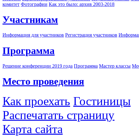
комитет
Фотографии
Как это было: архив 2003-2018
Участникам
Информация для участников
Регистрация участников
Информац
Программа
Решение конференции 2019 года
Программа
Мастер классы
Me
Место проведения
Как проехать
Гостиницы
Распечатать страницу
Карта сайта