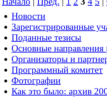
Начало
|
Пред.
|
1
2
3
4
5
|
Новости
Зарегистрированные уч
Поданные тезисы
Основные направления
Организаторы и партне
Программный комитет
Фотографии
Как это было: архив 20