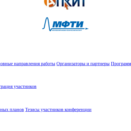
овные направления работы
Организаторы и партнеры
Программ
трация участников
бных планов
Тезисы участников конференции