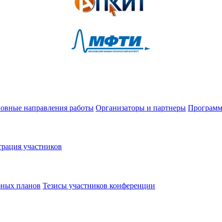
овные направления работы
Организаторы и партнеры
Программ
трация участников
бных планов
Тезисы участников конференции