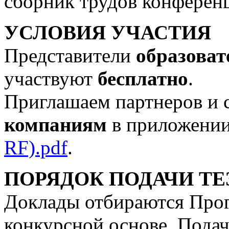
сборник трудов конферен
УСЛОВИЯ УЧАСТИЯ
Представители
образоват
участвуют
бесплатно
.
Приглашаем партнеров и 
компаниям
в приложени
RF).pdf
.
ПОРЯДОК ПОДАЧИ ТЕ
Доклады отбираются Про
конкурсной основе. Подач