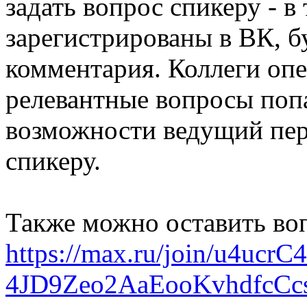
задать вопрос спикеру - в
зарегистрированы в ВК, б
комментария. Коллеги опе
релевантные вопросы поп
возможности ведущий пер
спикеру.
Также можно оставить воп
https://max.ru/join/u4uc
4JD9Zeo2AaEooKvhdfcCc