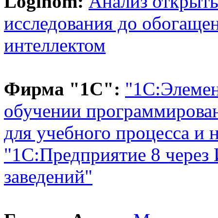
Loginom:
Анализ открыты
исследования до обогаще
интеллектом
Фирма "1С":
"1С:Элемен
обучении программирова
для учебного процесса и 
"1С:Предприятие 8 через
заведений"