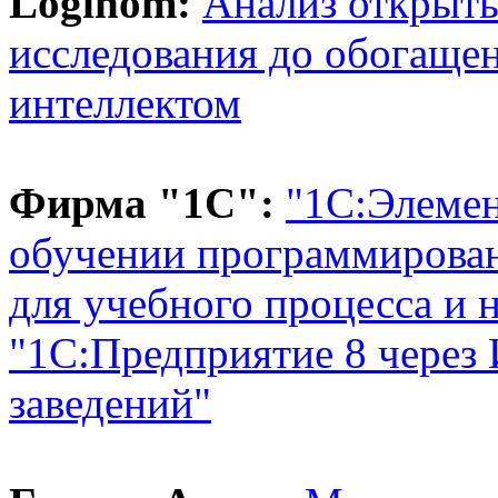
Loginom:
Анализ открыты
исследования до обогаще
интеллектом
Фирма "1С":
"1С:Элемен
обучении программирова
для учебного процесса и 
"1С:Предприятие 8 через
заведений"