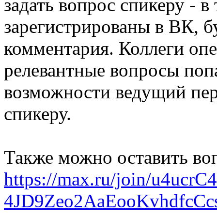
задать вопрос спикеру - в
зарегистрированы в ВК, б
комментария. Коллеги опе
релевантные вопросы поп
возможности ведущий пер
спикеру.
Также можно оставить воп
https://max.ru/join/u4uc
4JD9Zeo2AaEooKvhdfcCc