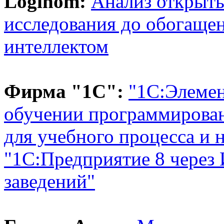
Loginom:
Анализ открыты
исследования до обогаще
интеллектом
Фирма "1С":
"1С:Элемен
обучении программирова
для учебного процесса и 
"1С:Предприятие 8 через
заведений"