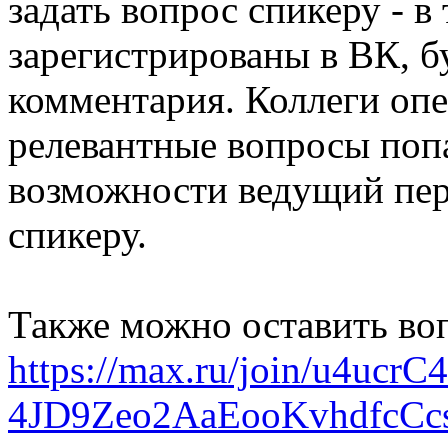
задать вопрос спикеру - в
зарегистрированы в ВК, б
комментария. Коллеги опе
релевантные вопросы поп
возможности ведущий пер
спикеру.
Также можно оставить воп
https://max.ru/join/u4uc
4JD9Zeo2AaEooKvhdfcCc