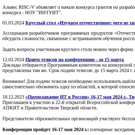
Альянс RISC-V объявляет о начале конкурса грантов на разра
конкурса - НОУ "ИНТУИТ".
01.03.2024
Круглый стол «Изучаем отечественное: чего не хв
Ассоциация разработчиков программных продуктов «Отечеств
обсудить сложности, связанные с встраиванием обучения росс
Задать вопросы участникам круглого стола можно через форму
12.02.2024
Прием тезисов на конференцию - до 15 марта
Доклады отбираются Программным комитетом на конкурсной осн
представлены там же. Срок подачи тезисов: до 15 марта 2024 г.
Внимание! Для подачи тезисов необходимо использовать шабло
самостоятельно обозначить одну из областей, к которой относя
18.12.2023
«Преподавание ИТ в России» 16-17 мая 2024 г., Тв
Приглашаем к участию в 22-й открытой Всероссийской конфе
АПКИТ и Правительством Тверской области.
Представители образовательных организаций участвуют беспла
Конференция пройдет 16-17 мая 2024 г.:
пленарные заседания,