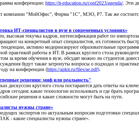
грамма конференции:
https://it-education.ru/conf2023/agenda/
. Эти д
ят компании "МойОфис", Фирма "1С", МЭО, Р7. Так же состоитс
овка ИТ-специалистов в вузе в современных условиях»
ти, высокая текучка кадров, интенсификация работ по импорто
бращают на конкретный опыт специалистов, их готовность быстр
ые тенденции, активно модернизируют образовательные програм
ьной практикой работы в ИТ. В рамках круглого стола руководи
м за время обучения в вузе, обсудят можно ли студентов довест
х обсуждения будут также затронуты вопросы о подходах и прак
оду на конференции (
https://apkit.ru/files/ae.pdf)
.
ственные решения: миф или реальность"
ках дискуссии круглого стола постараются дать ответы на клю
адров сегодня; какие технологии использовать и где брать прог
оссийские решения и какие сложности могут быть на пути.
иалисты нужны стране»
ведущих экспертов по актуальным вопросам подготовки специал
ПАК - какие специалисты нужны стране».