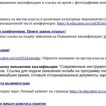
Повышении квалификации и ссылка на архив с фотографиями кон
запись на мастер-классы и различные культурные мероприятия (
ганизационной части конференции:
https://it-education.ru/conf2024/
 конференции. Прием заявок открыт!
щена ссылка на подачу заявления на Повышение квалификации:
h
ации!
ducation.ru/conf2024/agenda/
. Обратите внимание на мастер-классы
рамма повышения квалификации
"
Современные инструмен
сов. Ссылка для подачи заявления онлайн на программу п
ближайшее время, готовьте отсканированные документы зар
рта включительно
енции через Личный кабинет на странице
https://it-education.ru/c
 начале конкурса грантов