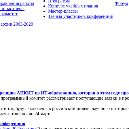
Программа
равления работы
Форум
Конкурс учебных планов
 и партнеры
Мастер-классы
 комитет
Тезисы участников конференции
 архив 2003-2020
ренцию АПКИТ по ИТ-образованию, которая в этом году прой
 программный комитет рассматривает поступающие заявки в про
етом, будут включены в российский индекс научного цитирова
чи тезисов - до 24 марта.
конференцию
.ru/conf2025/personal/
) после регистрации в качестве участника ко