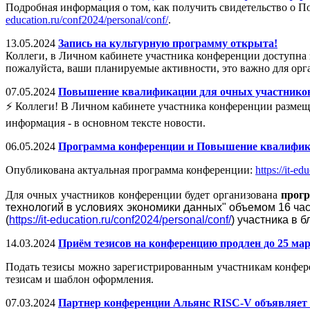
Подробная информация о том, как получить свидетельство о 
education.ru/conf2024/personal/conf/
.
13.05.2024
Запись на культурную программу открыта!
Коллеги, в Личном кабинете участника конференции доступна 
пожалуйста, ваши планируемые активности, это важно для ор
07.05.2024
Повышение квалификации для очных участников
⚡️ Коллеги! В Личном кабинете участника конференции разме
информация - в основном тексте новости.
06.05.2024
Программа конференции и Повышение квалифик
Опубликована актуальная программа конференции:
https://it-e
Для очных участников конференции будет организована
прог
технологий в условиях экономики данных" объемом 16 ча
(
https://it-education.ru/conf2024/personal/conf/
) участника в 
14.03.2024
Приём тезисов на конференцию продлен до 25 ма
Подать тезисы можно зарегистрированным участникам конфер
тезисам и шаблон оформления.
07.03.2024
Партнер конференции Альянс RISC-V объявляет о