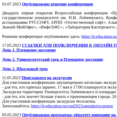
03.07.2023
Опубликовано решение конференции
Двадцать первая открытая Всероссийская конференция «П
государственном университете им. Н.И. Лобачевского. Ко
ассоциациями РУССОФТ, АРПП «Отечественный софт», Альян
Знаний МойОфис», «ИнфоТеКС», «Лаборатория Касперского», 
Решение конференции опубликовано здесь:
https://it-education.
17.05.2023
ССЫЛКИ ДЛЯ ПОДКЛЮЧЕНИЯ К ОНЛАЙН-
День 1. Пленарное заседание
День 2. Университетский трек и Пленарное заседание
День 2. Школьный трек
11.05.2023
Приглашаем на экскурсии
Для участников конференции запланировано несколько экскурс
- для тех, кто приехал заранее, 17 мая в 17:00 планируется эк
Экскурсия территории Университета Лобачевского и площадк
- для тех, кто захочет больше узнать о принимающем городе,
Для участников конференции экскурсии бесплатны.
Записывайтесь:
https://it-education.ru/conf2023/agenda/excursion/
05.05.2023
Опубликована программа, обратите внимание на