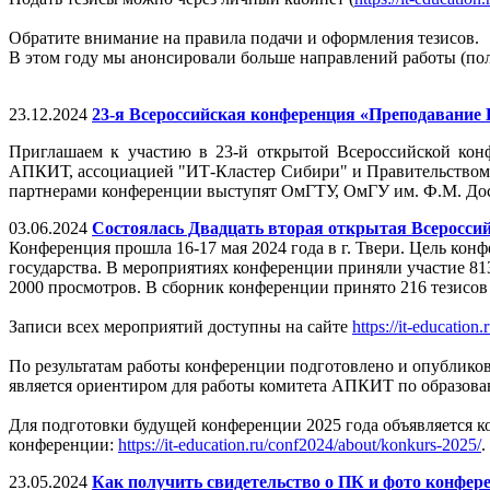
Обратите внимание на правила подачи и оформления тезисов.
В этом году мы анонсировали больше направлений работы (по
23.12.2024
23-я Всероссийская конференция «Преподавание ИТ
Приглашаем к участию в 23-й открытой Всероссийской кон
АПКИТ, ассоциацией "ИТ-Кластер Сибири" и Правительством
партнерами конференции выступят ОмГТУ, ОмГУ им. Ф.М. До
03.06.2024
Состоялась Двадцать вторая открытая Всеросси
Конференция прошла 16-17 мая 2024 года в г. Твери. Цель к
государства. В мероприятиях конференции приняли участие 813
2000 просмотров. В сборник конференции принято 216 тезисов
Записи всех мероприятий доступны на сайте
https://it-education
По результатам работы конференции подготовлено и опублик
является ориентиром для работы комитета АПКИТ по образова
Для подготовки будущей конференции 2025 года объявляется к
конференции:
https://it-education.ru/conf2024/about/konkurs-2025/
.
23.05.2024
Как получить свидетельство о ПК и фото конфер