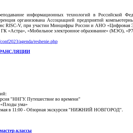
реподавание информационных технологий в Российской Фед
нференция организована Ассоциацией предприятий компьютер
с RISC-V, при участии Минцифры России и АНО «Цифровая Э
ГК «Астра», «Мобильное электронное образование» (МЭО), «Р7
ru/conf2023/agenda/reshenie.php
ТРАНСЛЯЦИИ
ий:
скурсия "ННГУ. Путешествие во времени"
е «Плоды ума»
 20 мая в 11:00 - Обзорная экскурсия "НИЖНИЙ НОВГОРОД".
 мастер-классы