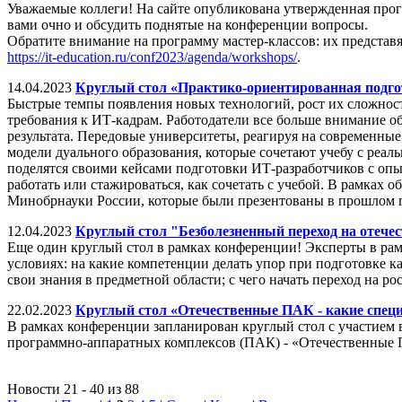
Уважаемые коллеги! На сайте опубликована утвержденная про
вами очно и обсудить поднятые на конференции вопросы.
Обратите внимание на программу мастер-классов: их представ
https://it-education.ru/conf2023/agenda/workshops/
.
14.04.2023
Круглый стол «Практико-ориентированная подгот
Быстрые темпы появления новых технологий, рост их сложнос
требования к ИТ-кадрам. Работодатели все больше внимание о
результата. Передовые университеты, реагируя на современн
модели дуального образования, которые сочетают учебу с реал
поделятся своими кейсами подготовки ИТ-разработчиков с опыто
работать или стажироваться, как сочетать с учебой. В рамка
Минобрнауки России, которые были презентованы в прошлом г
12.04.2023
Круглый стол "Безболезненный переход на отече
Еще один круглый стол в рамках конференции! Эксперты в рам
условиях: на какие компетенции делать упор при подготовке к
свои знания в предметной области; с чего начать переход на р
22.02.2023
Круглый стол «Отечественные ПАК - какие спец
В рамках конференции запланирован круглый стол с участием 
программно-аппаратных комплексов (ПАК) - «Отечественные 
Новости 21 - 40 из 88