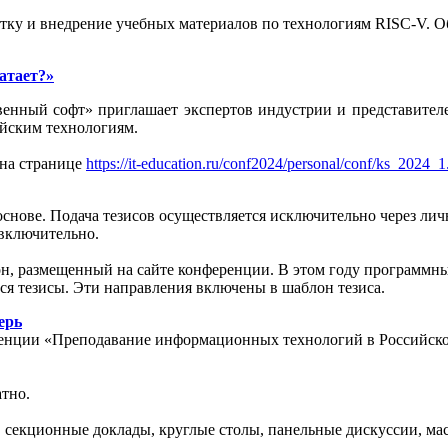
ботку и внедрение учебных материалов по технологиям RISC-V. 
атает?»
енный софт» приглашает экспертов индустрии и представителе
ийским технологиям.
 на странице
https://it-education.ru/conf2024/personal/conf/ks_2024_
ове. Подача тезисов осуществляется исключительно через личн
 включительно.
н, размещенный на сайте конференции. В этом году программны
тся тезисы. Эти направления включены в шаблон тезиса.
ерь
ренции «Преподавание информационных технологий в Российско
тно.
 секционные доклады, круглые столы, панельные дискуссии, мас