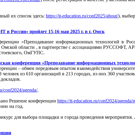
лный их список здесь:
https://it-education.ru/conf2025/about/
), выби
 в России» пройдет 15-16 мая 2025 г. в г. Омск
ференции «Преподавание информационных технологий в Росс
 Омской области , в партнерстве с ассоциациями РУССОФТ, АР
стоевского, ОмГУПС.
йская конференция «Преподавание информационных техноло
онференции – обмен передовым опытом взаимодействия универси
 человек из 610 организаций в 213 городах, из них 360 участво
 докладов.
.ru/conf2024/agenda/
.
овано Решение конференции
https://it-education.ru/conf2024/agenda/
нию на год.
онкурс для выбора площадки и города проведения мероприятия. 
енции