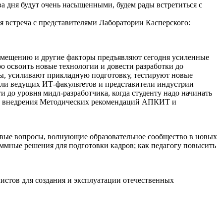
ва дня будут очень насыщенными, будем рады встретиться с
я встреча с представителями Лаборатории Касперского:
замещению и другие факторы предъявляют сегодня усиленные
о освоить новые технологии и довести разработки до
мы, усиливают прикладную подготовку, тестируют новые
тели ведущих ИТ-факультетов и представители индустрии
и до уровня мидл-разработчика, когда студенту надо начинать
тике внедрения Методических рекомендаций АПКИТ и
чевые вопросы, волнующие образовательное сообщество в новых
раммные решения для подготовки кадров; как педагогу повысить
истов для создания и эксплуатации отечественных