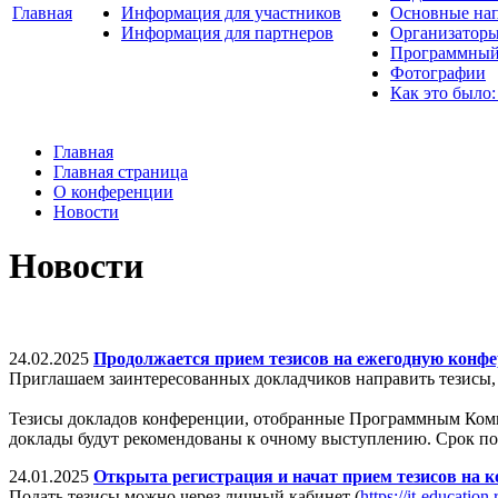
Главная
Информация для участников
Основные нап
Информация для партнеров
Организаторы
Программный
Фотографии
Как это было:
Главная
Главная страница
О конференции
Новости
Новости
24.02.2025
Продолжается прием тезисов на ежегодную конфе
Приглашаем заинтересованных докладчиков направить тезисы,
Тезисы докладов конференции, отобранные Программным Комит
доклады будут рекомендованы к очному выступлению. Срок пода
24.01.2025
Открыта регистрация и начат прием тезисов на 
Подать тезисы можно через личный кабинет (
https://it-education