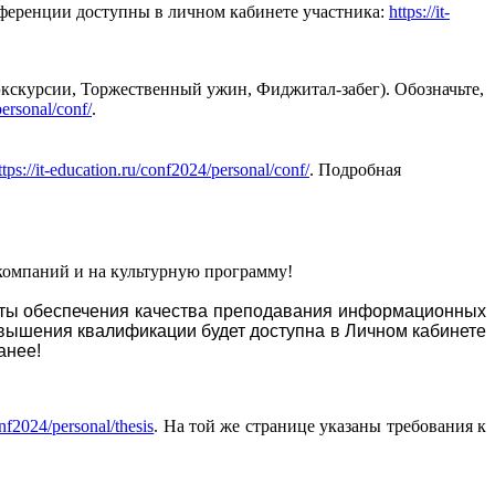
ференции доступны в личном кабинете участника:
https://it-
экскурсии, Торжественный ужин, Фиджитал-забег). Обозначьте,
personal/conf/
.
ttps://it-education.ru/conf2024/personal/conf/
. Подробная
 компаний и на культурную программу!
ты обеспечения качества преподавания информационных
овышения квалификации будет доступна в Личном кабинете
анее!
onf2024/personal/thesis
. На той же странице указаны требования к