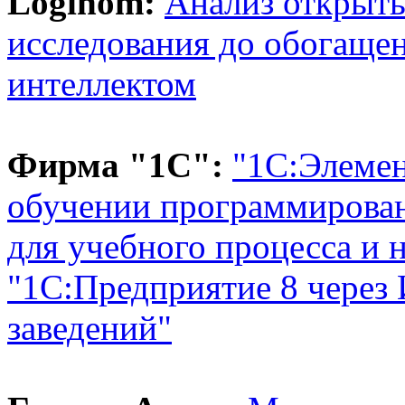
Loginom:
Анализ открыты
исследования до обогаще
интеллектом
Фирма "1С":
"1С:Элемен
обучении программирова
для учебного процесса и 
"1С:Предприятие 8 через
заведений"