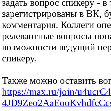
задать вопрос спикеру - в
зарегистрированы в ВК, б
комментария. Коллеги опе
релевантные вопросы поп
возможности ведущий пер
спикеру.
Также можно оставить воп
https://max.ru/join/u4uc
4JD9Zeo2AaEooKvhdfcCc