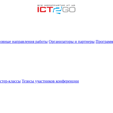
овные направления работы
Организаторы и партнеры
Программ
стер-классы
Тезисы участников конференции