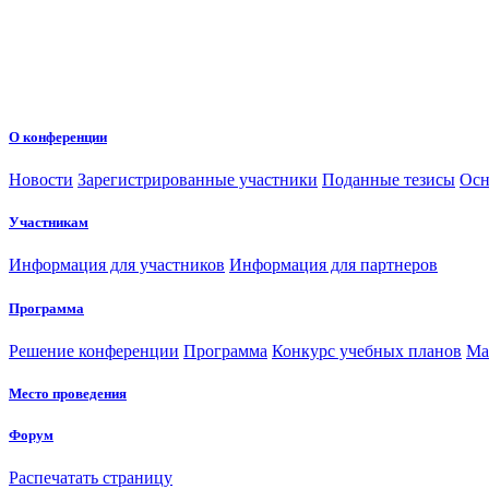
О конференции
Новости
Зарегистрированные участники
Поданные тезисы
Осн
Участникам
Информация для участников
Информация для партнеров
Программа
Решение конференции
Программа
Конкурс учебных планов
Ма
Место проведения
Форум
Распечатать страницу