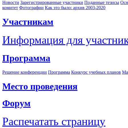
Новости
Зарегистрированные участники
Поданные тезисы
Осн
комитет
Фотографии
Как это было: архив 2003-2020
Участникам
Информация для участни
Программа
Решение конференции
Программа
Конкурс учебных планов
Ма
Место проведения
Форум
Распечатать страницу