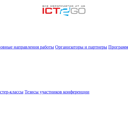
овные направления работы
Организаторы и партнеры
Программ
стер-классы
Тезисы участников конференции