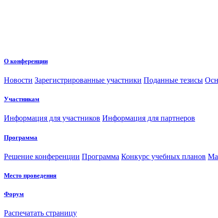
О конференции
Новости
Зарегистрированные участники
Поданные тезисы
Осн
Участникам
Информация для участников
Информация для партнеров
Программа
Решение конференции
Программа
Конкурс учебных планов
Ма
Место проведения
Форум
Распечатать страницу