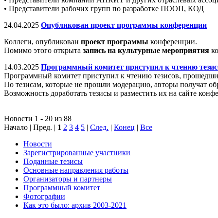
• Представители рабочих групп по разработке ПООП, КОД
24.04.2025
Опубликован проект программы конференции
Коллеги, опубликован
проект программы
конференции.
Помимо этого открыта
запись на культурные мероприятия
ко
14.03.2025
Программный комитет приступил к чтению тезис
Программный комитет приступил к чтению тезисов, прошедшие 
По тезисам, которые не прошли модерацию, авторы получат обр
Возможность доработать тезисы и разместить их на сайте конф
Новости 1 - 20 из 88
Начало | Пред. |
1
2
3
4
5
|
След.
|
Конец
|
Все
Новости
Зарегистрированные участники
Поданные тезисы
Основные направления работы
Организаторы и партнеры
Программный комитет
Фотографии
Как это было: архив 2003-2021