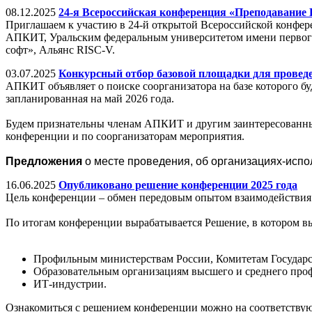
08.12.2025
24-я Всероссийская конференция «Преподавание И
Приглашаем к участию в 24-й открытой Всероссийской конфе
АПКИТ, Уральским федеральным университетом имени первого
софт», Альянс RISC-V.
03.07.2025
Конкурсный отбор базовой площадки для провед
АПКИТ объявляет о поиске соорганизатора на базе которого б
запланированная на май 2026 года.
Будем признательны членам АПКИТ и другим заинтересованным
конференции и по соорганизаторам мероприятия.
Предложения
о месте проведения, об организациях-исп
16.06.2025
Опубликовано решение конференции 2025 года
Цель конференции – обмен передовым опытом взаимодействия 
По итогам конференции вырабатывается Решение, в котором в
Профильным министерствам России, Комитетам Государс
Образовательным организациям высшего и среднего про
ИТ-индустрии.
Ознакомиться с решением конференции можно на соответству