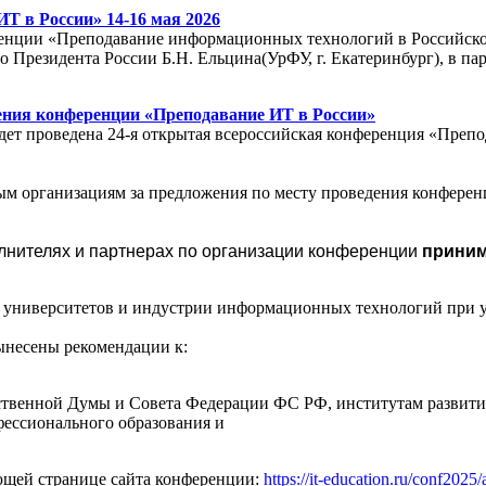
Т в России» 14-16 мая 2026
ренции «Преподавание информационных технологий в Российско
 Президента России Б.Н. Ельцина(УрФУ, г. Екатеринбург), в 
ения конференции «Преподавание ИТ в России»
удет проведена 24-я открытая всероссийская конференция «Пре
 организациям за предложения по месту проведения конференц
олнителях и партнерах по организации конференции
принима
университетов и индустрии информационных технологий при уч
ынесены рекомендации к:
твенной Думы и Совета Федерации ФС РФ, институтам развити
фессионального образования и
ющей странице сайта конференции:
https://it-education.ru/conf2025