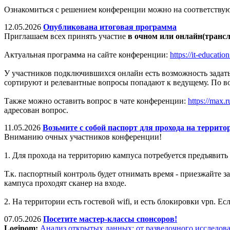
Ознакомиться с решением конференции можно на соответству
12.05.2026
Опубликована итоговая программа
Приглашаем всех принять участие
в очном или онлайн(транс
Актуальная программа на сайте конференции:
https://it-educati
У участников подключившихся онлайн есть возможность задать 
сортируют и релевантные вопросы попадают к ведущему. По в
Также можно оставить вопрос в чате конференции:
https://ma
адресован вопрос.
11.05.2026
Возьмите с собой паспорт для прохода на террито
Вниманию очных участников конференции!
1. Для прохода на территорию кампуса потребуется предъявить 
Т.к. паспортный контроль будет отнимать время - приезжайте
кампуса проходят сканер на входе.
2. На территории есть гостевой wifi, и есть блокировки vpn. Ес
07.05.2026
Посетите мастер-классы спонсоров!
Loginom:
Анализ открытых данных: от разведочного исследов