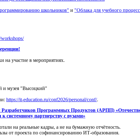
 программированию школьников"
и
"Облака для учебного процесс
a/workshops/
еренции!
и на участие в мероприятиях.
ой и музея "Высоцкий"
ии:
https://it-education.ru/conf2026/personal/conf/
.
ции Разработчиков Программных Продуктов (АРПП) «Отечест
 к системному партнерству с вузами»
отали на реальные кадры, а не на бумажную отчётность.
льзы от проекта по софинансированию ИТ-образования.