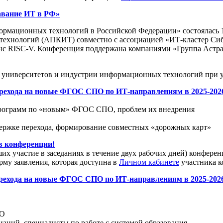
авание ИТ в РФ»
рмационных технологий в Российской Федерации» состоялась 15
хнологий (АПКИТ) совместно с ассоциацией «ИТ-кластер Сибир
ISC-V. Конференция поддержана компаниями «Группа Астра», «
университетов и индустрии информационных технологий при уч
ехода на новые ФГОС СПО по ИТ-направлениям в 2025-2026 г
х программ по «новым» ФГОС СПО, проблем их внедрения
держке перехода, формирование совместных «дорожных карт»
 конференции!
х участие в заседаниях в течение двух рабочих дней) конфер
рму заявления, которая доступна в
Личном кабинете
участника к
рехода на новые ФГОС СПО по ИТ-направлениям в 2025-2026
ПО
аций, специалисты по работе с системой образования