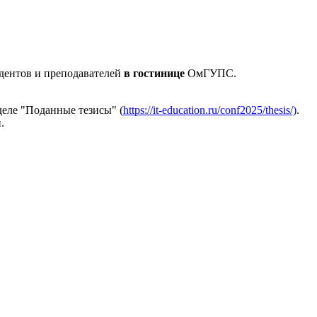
дентов и преподавателей
в гостинице
ОмГУПС.
деле "Поданные тезисы" (
https://it-education.ru/conf2025/thesis/)
.
.