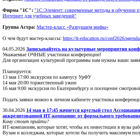
Фирма "1С":
"1С:Элемент: современные методы в обучении
Интернет для учебных заведений"
Группа Астра:
Мастер-класс «Разрушаем мифы»
О чем будут мастер-классы:
https://it-education.ru/conf2026/agend
04.05.2026
Записывайтесь на культурные мероприятия конф
Уважаемые ОЧНЫЕ участники конференции!
Для организации культурной программы нам нужны ваши заявк
Планируется:
13 мая 17:00 экскурсия по кампусу УрФУ
14 мая 20:00 торжественный ужин
16 мая 9:00 экскурсия по Екатеринбургу и посещение смотров
Подать заявки можно в личном кабинете участника конференц
30.04.2026
14 мая в 17:45 начнется круглый стол Ассоциа
аккредитованной ИТ-компании: от формального требования
Кому стоит прийти?
ИТ-компаниям, которые хотят, чтобы их инвестиции в вузы раб
Вузам и колледжам, которые хотели бы получить максимум по