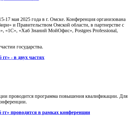
-17 мая 2025 года в г. Омске. Конференция организована
и» и Правительством Омской области, в партнерстве с
1С», «Хаб Знаний МойОфис», Postgres Professional,
астии государства.
г» - в двух частях
енции проводится программа повышения квалификации. Для
онференции.
 гг» проводится в рамках конференции