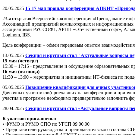
20.05.2025
15-17 мая прошла конференция АПКИТ «Препод
23-я открытая Всероссийская конференция «Преподавание инфо
Ассоциацией предприятий компьютерных и информационных те
ассоциациями РУССОФТ, АРПП «Отечественный софт», Альянс R
Loginom, IBS.
Цель конференции – обмен передовым опытом взаимодействия 
13.05.2025
Секция и круглый стол "Актуальные вопросы пер
15 мая (четверг)
15:30 – 17:15 - представление и обсуждение образовательны
16 мая (пятница)
11:30 – 13:00 – мероприятия и инициативы ИТ-бизнеса по под
05.05.2025
Повышение квалификации для очных участников
Для очных участников(приехавших на конференцию и принявши
участия в программе необходимо предварительно заполнить фо
28.04.2025
Секция и круглый стол «Актуальные вопросы пе
К участию приглашены:
• ФУМО и РУМО СПО по УГСП 09.00.00
• Представители руководства и преподавательского состава С
• Представители компаний АПКИТ и других отраслевых ассоци