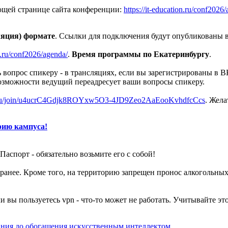
ющей странице сайта конференции:
https://it-education.ru/conf202
ляция) формате
. Ссылки для подключения будут опубликованы 
on.ru/conf2026/agenda/
.
Время программы по Екатеринбургу
.
вопрос спикеру - в трансляциях, если вы зарегистрированы в В
озможности ведущий переадресует ваши вопросы спикеру.
x.ru/join/u4ucrC4Gdjk8ROYxw5O3-4JD9Zeo2AaEooKvhdfcCcs
. Жела
рию кампуса!
Паспорт - обязательно возьмите его с собой!
 заранее. Кроме того, на территорию запрещен пронос алкоголь
ли вы пользуетесь vpn - что-то может не работать. Учитывайте эт
ания до обогащения искусственным интеллектом