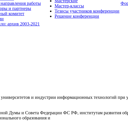
Мастерские
направления работы
Фо
Мастер-классы
оры и партнеры
Тезисы участников конференции
ный комитет
Решение конференции
ии
ыло: архив 2003-2021
университетов и индустрии информационных технологий при уч
ной Думы и Совета Федерации ФС РФ, институтам развития обр
ионального образования и