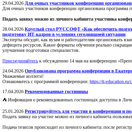
29.04.2026
Для очных участников конференции организова
Для очных участников конференции организована программа 
Подать заявку можно из личного кабинета участника конфе
28.04.2026
Круглый стол РУССОФТ «Как обеспечить подгото
подготовку ИТ-кадров в условиях сегодняшней ситуации
Эксперты обсудят, как вузам и работодателям организовать вз
дефицита ресурсов, Какие форматы обучения реально сокраща
улучшения подготовки специалистов.
Присоединяйтесь
к обсуждению 14 мая на конференции «Преп
24.04.2026
Опубликована программа конференции в Екатер
Уважаемые коллеги!
Ознакомьтесь с программой конференции:
https://it-education.ru
17.04.2026
Рекомендованные гостиницы
⛺ Инфомация о рекомендованных гостиницах доступна в Личн
25.01.2026
Регистрируйтесь для участия в конференции и по
Подать заявку на участие можно из личного кабинета пользова
Подача тезисов происходит из личного кабинета: после регис