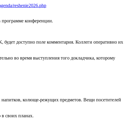
6/agenda/reshenie2026.php
в программе конференции.
К, будет доступно поле комментария. Коллеги оперативно их
тельно во время выступления того докладчика, которому
ных напитков, колюще-режущих предметов. Вещи посетителей
о в своих планах.