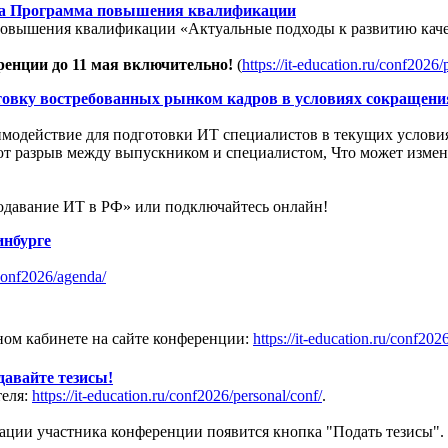
на Программа повышения квалификации
повышения квалификации «Актуальные подходы к развитию каче
ренции до 11 мая включительно!
(
https://it-education.ru/conf2026/
вку востребованных рынком кадров в условиях сокращения 
аимодействие для подготовки ИТ специалистов в текущих услови
ют разрыв между выпускником и специалистом, Что может изме
одавание ИТ в РФ» или подключайтесь онлайн!
инбурге
/conf2026/agenda/
ом кабинете на сайте конференции:
https://it-education.ru/conf202
давайте тезисы!
теля:
https://it-education.ru/conf2026/personal/conf/
.
трации участника конференции появится кнопка "Подать тезисы".