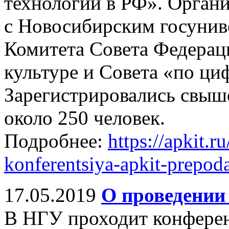
технологий в РФ». Орган
с Новосибирским госунив
Комитета Совета Федераци
культуре и Совета «по ц
Зарегистрировались свыше
около 250 человек.
Подробнее:
https://apkit.
konferentsiya-apkit-prepoda
17.05.2019
О проведении
В НГУ проходит конферен