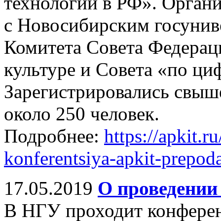
технологий в РФ». Орган
с Новосибирским госунив
Комитета Совета Федераци
культуре и Совета «по ц
Зарегистрировались свыше
около 250 человек.
Подробнее:
https://apkit.
konferentsiya-apkit-prepoda
17.05.2019
О проведении
В НГУ проходит конферен