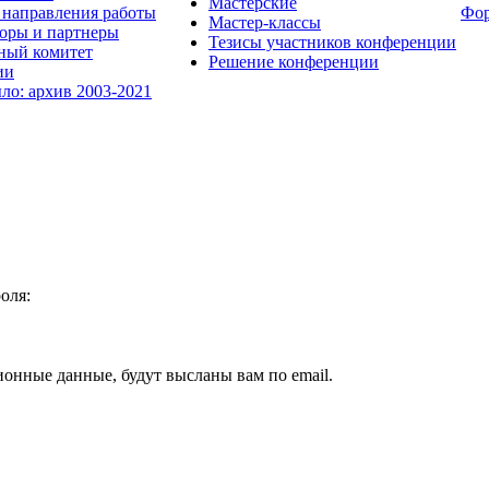
Мастерские
направления работы
Фо
Мастер-классы
оры и партнеры
Тезисы участников конференции
ный комитет
Решение конференции
ии
ыло: архив 2003-2021
оля:
ионные данные, будут высланы вам по email.