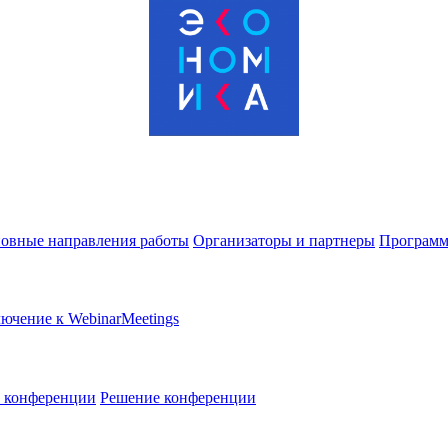
овные направления работы
Организаторы и партнеры
Программ
ючение к WebinarMeetings
в конференции
Решение конференции