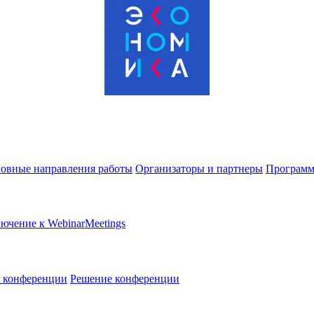
овные направления работы
Организаторы и партнеры
Программ
ючение к WebinarMeetings
в конференции
Решение конференции