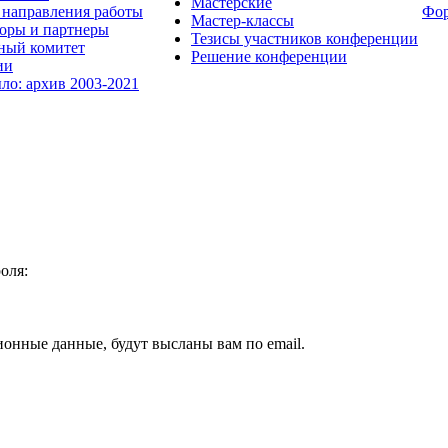
Мастерские
направления работы
Фо
Мастер-классы
оры и партнеры
Тезисы участников конференции
ный комитет
Решение конференции
ии
ыло: архив 2003-2021
оля:
ионные данные, будут высланы вам по email.