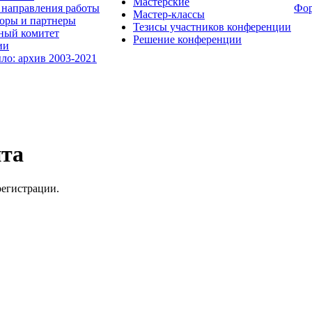
Мастерские
направления работы
Фо
Мастер-классы
оры и партнеры
Тезисы участников конференции
ный комитет
Решение конференции
ии
ыло: архив 2003-2021
йта
регистрации.