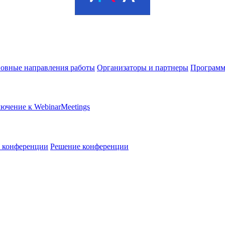
овные направления работы
Организаторы и партнеры
Программ
ючение к WebinarMeetings
в конференции
Решение конференции