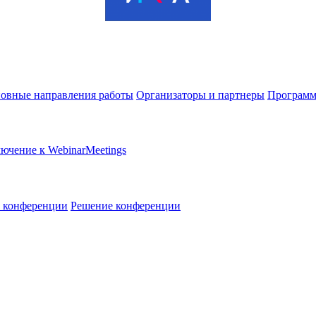
овные направления работы
Организаторы и партнеры
Программ
ючение к WebinarMeetings
в конференции
Решение конференции