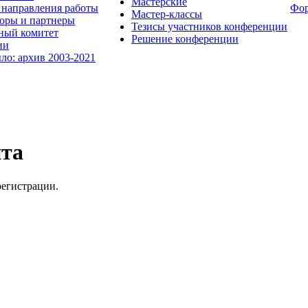
Мастерские
направления работы
Фо
Мастер-классы
оры и партнеры
Тезисы участников конференции
ный комитет
Решение конференции
ии
ыло: архив 2003-2021
йта
регистрации.