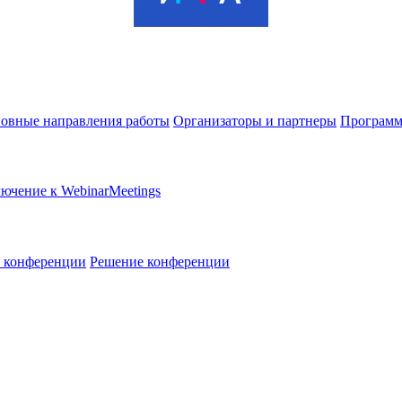
овные направления работы
Организаторы и партнеры
Программ
ючение к WebinarMeetings
в конференции
Решение конференции