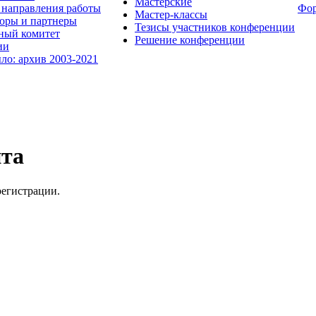
Мастерские
направления работы
Фо
Мастер-классы
оры и партнеры
Тезисы участников конференции
ный комитет
Решение конференции
ии
ыло: архив 2003-2021
йта
регистрации.