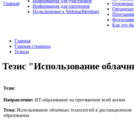
Информация для участников
Главная
Основные 
Информация для партнеров
Организат
Подключение к WebinarMeetings
Программ
Фотограф
Как это б
Главная
Главная страница
Тезисы
Тезис "Использование облачн
Тезис
Направление:
ИТ-образование на протяжении всей жизни
Тема:
Использование облачных технологий в дистанционном
образовании