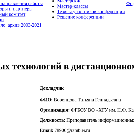
Мастерские
направления работы
Фо
Мастер-классы
оры и партнеры
Тезисы участников конференции
ный комитет
Решение конференции
ии
ыло: архив 2003-2021
ых технологий в дистанционно
Докладчик
ФИО:
Воронцова Татьяна Геннадьевна
Организация:
ФГБОУ ВО «ХГУ им. Н.Ф. К
Должность:
Преподаватель информационны
Email:
78906@rambler.ru