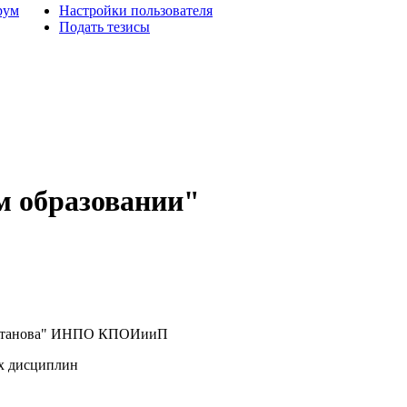
рум
Настройки пользователя
Подать тезисы
м образовании"
атанова" ИНПО КПОИииП
х дисциплин