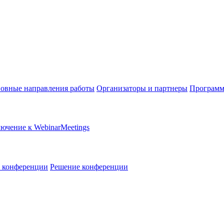
овные направления работы
Организаторы и партнеры
Программ
ючение к WebinarMeetings
в конференции
Решение конференции