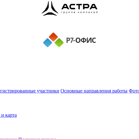
егистрированные участники
Основные направления работы
Фот
 и карта